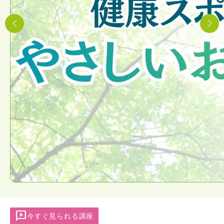
auto_read_play
今すぐ見られる講座